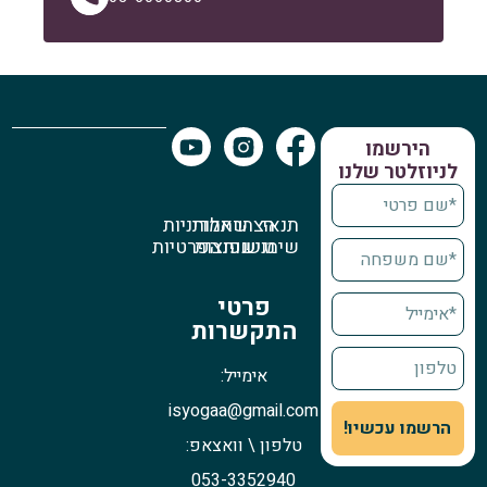
הירשמו
לניוזלטר שלנו
תנאי
הצהרת
שאלות
מדיניות
שימוש
נגישות
נפוצות
הפרטיות
פרטי
התקשרות
אימייל:
isyogaa@gmail.com
הרשמו עכשיו!
טלפון \ וואצאפ:
053-3352940