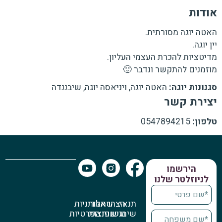
אודות
האטה יוגה מסורתית.
יין יוגה.
מדיטציות להכרת העצמי העליון.
מוזמנים להתקשר ונדבר 🙂
סגנונות יוגה:
האטה יוגה, ויניאסה יוגה, שיבננדה
יצירת קשר
טלפון:
0547894215
הירשמו
לניוזלטר שלנו
תנאי
הצהרת
שאלות
מדיניות
שימוש
נגישות
נפוצות
הפרטיות