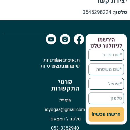
יצירת קשר
טלפון:
0545298224
הירשמו
לניוזלטר שלנו
תנאי
הצהרת
שאלות
מדיניות
שימוש
נגישות
נפוצות
הפרטיות
פרטי
התקשרות
אימייל:
isyogaa@gmail.com
הרשמו עכשיו!
טלפון \ וואצאפ:
053-3352940