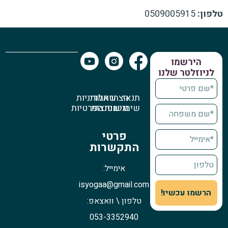
טלפון:
0509005915
הירשמו
לניוזלטר שלנו
תנאי
הצהרת
שאלות
מדיניות
שימוש
נגישות
נפוצות
הפרטיות
פרטי
התקשרות
אימייל:
isyogaa@gmail.com
הרשמו עכשיו!
טלפון \ וואצאפ:
053-3352940