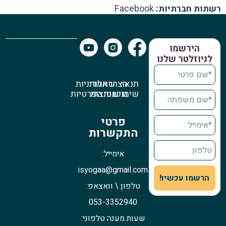
רשתות חברתיות:
Facebook
הירשמו
לניוזלטר שלנו
תנאי
הצהרת
שאלות
מדיניות
שימוש
נגישות
נפוצות
הפרטיות
פרטי
התקשרות
אימייל:
isyogaa@gmail.com
הרשמו עכשיו!
טלפון \ וואצאפ:
053-3352940
שעות מענה טלפוני: