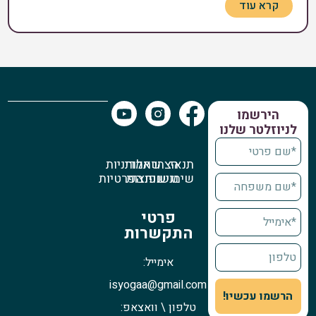
קרא עוד
הירשמו
לניוזלטר שלנו
תנאי
הצהרת
שאלות
מדיניות
שימוש
נגישות
נפוצות
הפרטיות
פרטי
התקשרות
אימייל:
isyogaa@gmail.com
הרשמו עכשיו!
טלפון \ וואצאפ: