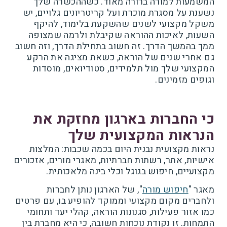
המשמעות למורה ברורה מאוד. כשההכשרה שלך
נשענת על מסגרת מוכרת ועל קריטריונים גלויים, יש
משקל מקצועי לשנים שהשקעת בלימוד, להיקף
השעות, לאיכות ההוראה שקיבלת ולרמה שמצופה
ממך בהמשך הדרך. זה חשוב בתחילת הדרך, וזה חשוב
גם אחרי שנים של הוראה, כשאת מציגה את הרקע
המקצועי שלך מול תלמידים, סטודיואים, מוסדות
וגופים מזמינים.
כי החברות בארגון מחזקת את
הנראות המקצועית שלך
נראות מקצועית נבנית היום בכמה שכבות: המלצות
אישיות, אתר, רשתות חברתיות, מאגרי מורים, אזכורים
מקצועיים, חיפוש בגוגל וכלי בינה מלאכותית.
מאגר "
חיפוש מורה
", של הארגון נותן לחברות
ולחברים מקום מקצועי וממוקד להופיע בו, עם פרטים
כמו אזור פעילות, סגנונות הוראה, קהלי יעד ותחומי
התמחות. זו נקודת נוכחות חשובה, כי היא מחברת בין