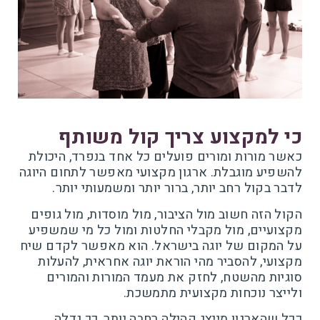
כי למקצוע צריך קול משותף
כאשר מורות ומורים פועלים כל אחד בנפרד, היכולת
להשפיע מוגבלת. ארגון מקצועי מאפשר לתחום היוגה
לדבר בקול רחב יותר, ברור יותר ומשמעותי יותר.
הקול הזה חשוב מול הציבור, מול מוסדות, מול גופים
מקצועיים, מול מקבלי החלטות ומול כל מי שמשפיע
על המקום של יוגה בישראל. הוא מאפשר לקדם שיח
מקצועי, להסביר מהי הוראת יוגה אחראית, להעלות
סוגיות מהשטח, לחזק את מעמד המורות והמורים
ולייצר נוכחות מקצועית מתמשכת.
ככל שהארגון מייצג קהילה רחבה יותר, כך גדלה