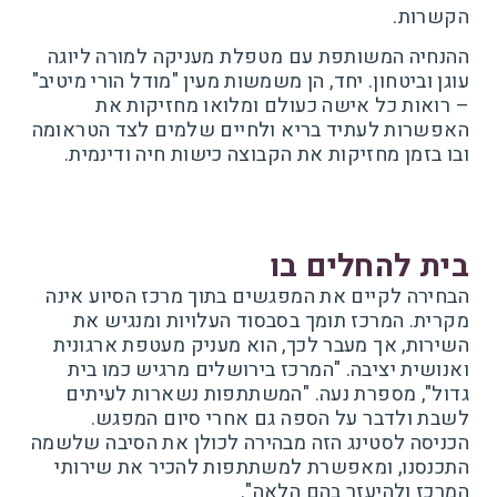
הקשרות.
ההנחיה המשותפת עם מטפלת מעניקה למורה ליוגה
עוגן וביטחון. יחד, הן משמשות מעין "מודל הורי מיטיב"
– רואות כל אישה כעולם ומלואו מחזיקות את
האפשרות לעתיד בריא ולחיים שלמים לצד הטראומה
ובו בזמן מחזיקות את הקבוצה כישות חיה ודינמית.
בית להחלים בו
הבחירה לקיים את המפגשים בתוך מרכז הסיוע אינה
מקרית. המרכז תומך בסבסוד העלויות ומנגיש את
השירות, אך מעבר לכך, הוא מעניק מעטפת ארגונית
ואנושית יציבה. "המרכז בירושלים מרגיש כמו בית
גדול", מספרת נעה. "המשתתפות נשארות לעיתים
לשבת ולדבר על הספה גם אחרי סיום המפגש.
הכניסה לסטינג הזה מבהירה לכולן את הסיבה שלשמה
התכנסנו, ומאפשרת למשתתפות להכיר את שירותי
המרכז ולהיעזר בהם הלאה".