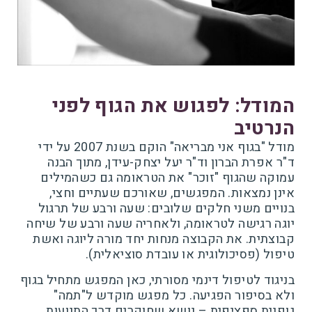
המודל: לפגוש את הגוף לפני
הנרטיב
מודל "בגוף אני מבריאה" הוקם בשנת 2007 על ידי
ד"ר אפרת הברון וד"ר יעל יצחק-עידן, מתוך הבנה
עמוקה שהגוף "זוכר" את הטראומה גם כשהמילים
אינן נמצאות. המפגשים, שאורכם שעתיים וחצי,
בנויים משני חלקים שלובים: שעה ורבע של תרגול
יוגה רגישה לטראומה, ולאחריה שעה ורבע של שיחה
קבוצתית. את הקבוצה מנחות יחד מורה ליוגה ואשת
טיפול (פסיכולוגית או עובדת סוציאלית).
בניגוד לטיפול דינמי מסורתי, כאן המפגש מתחיל בגוף
ולא בסיפור הפגיעה. כל מפגש מוקדש ל"תמה"
גופנית ספציפית – נושא שחוקרים דרך התנועות