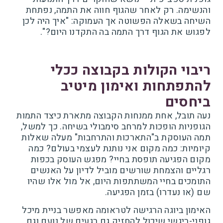
והנשימה. רק לאחר שהגוף חווה את התמה, נפתחת
השיחה בשאלה הפשוטה אך העמוקה: "איך היה לכן
לפגוש את הגוף דרך התמה בה התקדנו היום?".
ריבוי הקולות בקבוצה ככלי
להתפתחות ואימון מיטיב
ביחסים
נעה תובל, אחת ממנחות הקבוצה מתארת כיצד התמות
הגופניות הופכות למרחב סימבולי בשיחה. כך למשל,
תמה העוסקת ב"התארכות והתרחבות" מעלה שאלות
קיומיות: כמה מקום אני נותנת לעצמי בעולם? כמה
מקום הפגיעה תופסת בחיי? מפגש העוסק בכפות
רגליים והצמחת שורשים מוביל לדיון על האנשים
התומכים בחיי המשתתפות היום, אל מול אלו שהיו
שם (או נעדרו) בזמן הפגיעה.
האימון ביוגה הרגישה לטראומה מאפשר בניית מיכל
גופני-ריגשי שיכול להחזיק גם רגעים של נועם וגם