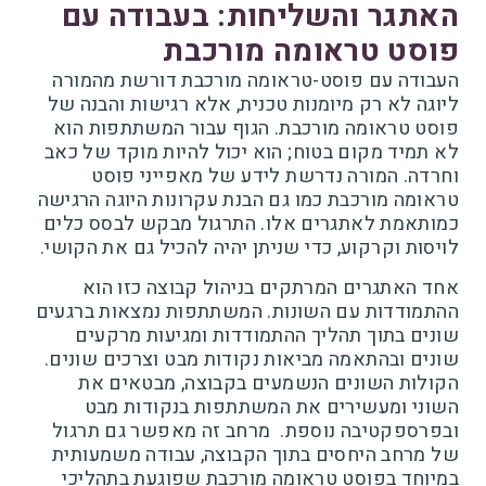
האתגר והשליחות: בעבודה עם
פוסט טראומה מורכבת
העבודה עם פוסט-טראומה מורכבת דורשת מהמורה
ליוגה לא רק מיומנות טכנית, אלא רגישות והבנה של
פוסט טראומה מורכבת. הגוף עבור המשתתפות הוא
לא תמיד מקום בטוח; הוא יכול להיות מוקד של כאב
וחרדה. המורה נדרשת לידע של מאפייני פוסט
טראומה מורכבת כמו גם הבנת עקרונות היוגה הרגישה
כמותאמת לאתגרים אלו. התרגול מבקש לבסס כלים
לויסות וקרקוע, כדי שניתן יהיה להכיל גם את הקושי.
אחד האתגרים המרתקים בניהול קבוצה כזו הוא
ההתמודדות עם השונות. המשתתפות נמצאות ברגעים
שונים בתוך תהליך ההתמודדות ומגיעות מרקעים
שונים ובהתאמה מביאות נקודות מבט וצרכים שונים.
הקולות השונים הנשמעים בקבוצה, מבטאים את
השוני ומעשירים את המשתתפות בנקודות מבט
ובפרספקטיבה נוספת. מרחב זה מאפשר גם תרגול
של מרחב היחסים בתוך הקבוצה, עבודה משמעותית
במיוחד בפוסט טראומה מורכבת שפוגעת בתהליכי