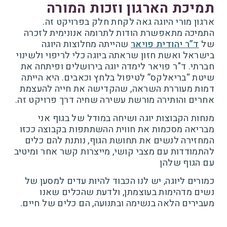
תמיכת הארגון וזכות המורה
ארגון מורי היוגה גאה לקחת חלק בפרויקט זה.
התמיכה מתאפשרת הודות לתרומה אנונימית לזכרה
של
ד”ר יהודית פויאר
שהייתה מחלוצות היוגה
בישראל ואשת חזון שראתה ביוגה כלי לריפוי ולשינוי
חברתי. ד"ר פויאר לימדה יוגה בירושלים ופיתחה את
שיטת “בריאלקס” לטיפול בלחץ וכאבים. היא הייתה
דמות מעוררת השראה, שהקדישה את חייה להעצמת
אחרים והותירה מורשת עשירה שחיה דרך פרויקט זה.
מנחות הקבוצות יוגה ושיחה במודל של בגוף אני
מבריאה מסכמות את חווית ההשתתפות בקבוצה ככזו
המחזירה לנשים את תחושת הגוף, נותנת להם כלים
להתמודדות עם מצבי קושי, מייצרות קשר אחר ומיטיב
עם הגוף שלהן
כמורים ליוגה, יש לנו הכבוד להיות עדים למסען של
נשים מדהימות בעוצמתן, ולדעת שהכלים שאנו
מעבירים הלאה בנשימה ובתנועה, הם כלים של חיים.